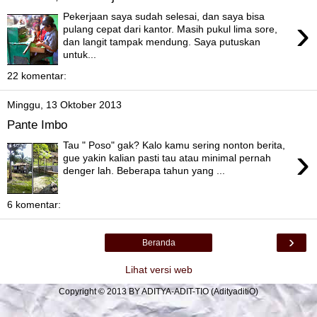
Pekerjaan saya sudah selesai, dan saya bisa
›
pulang cepat dari kantor. Masih pukul lima sore,
dan langit tampak mendung. Saya putuskan
untuk...
22 komentar:
Minggu, 13 Oktober 2013
Pante Imbo
Tau " Poso" gak? Kalo kamu sering nonton berita,
›
gue yakin kalian pasti tau atau minimal pernah
denger lah. Beberapa tahun yang ...
6 komentar:
›
Beranda
Lihat versi web
Copyright © 2013 BY ADITYA-ADIT-TIO (AdityaditiO)