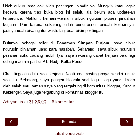
Udah cukup lama gak bikin postingan. Maafin ya! Mungkin kamu agak
kecewa karena tiap buka blog ini selalu aja belum ada update-an
terbarunya. Maklum, kemarin-kemarin sibuk ngurusin proses pindahan
kerjaan. Dan karena sekarang udah bener-bener pindah kerjaannya,
jadinya udah bisa ngatur waktu lagi buat bikin postingan.
Dulunya, sebagai teller di
Danamon Simpan Pinjam
, saya sibuk
ngurusin pinjaman uang para nasabah. Sekarang, saya sibuk ngurusin
pesanan suku cadang mobil. Iya, saya sekarang dapat kerjaan baru lagi
sebagai admin part di
PT. Hadji Kalla Poso
.
Oke, tinggalin dulu soal kerjaan. Nanti ada postingannya sendiri untuk
soal itu. Sekarang, saya pengen bicarain soal lagu. Lagu yang dibikin
oleh salah satu teman saya yang tergabung di komunitas blogger, Kancut
Keblenger. Saya juga tergabung di komunitas blogger itu.
Adityaditio
di
21.36.00
6 komentar:
‹
›
Beranda
Lihat versi web