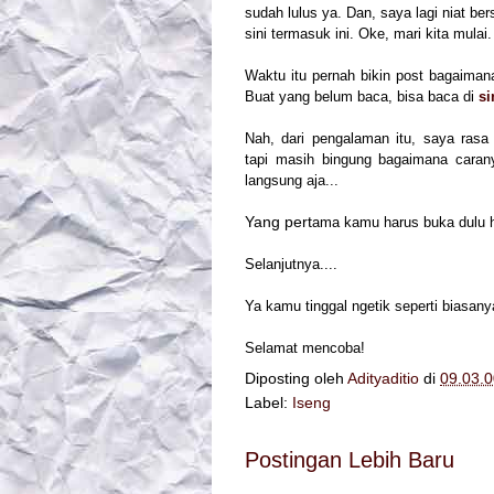
sudah lulus ya. Dan, saya lagi niat bers
sini termasuk ini. Oke, mari kita mulai.
Waktu itu pernah bikin post bagaima
B
uat yang belum baca, bisa b
aca di
si
Nah, dari pengalaman itu, saya ras
tapi
masih bingung bagaimana cara
langsung aja
...
Yang pert
ama kamu harus buka dulu h
Selanjutnya....
Ya kamu tinggal ngetik seperti biasany
Selamat mencoba!
Diposting oleh
Adityaditio
di
09.03.0
Label:
Iseng
Postingan Lebih Baru