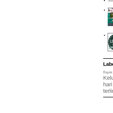
Su
Lab
Bapak
Kel
hari
terl