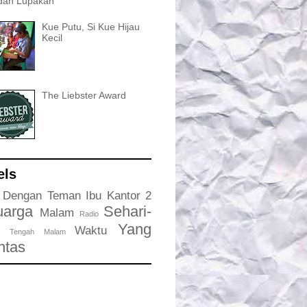
dah Lupakan
Kue Putu, Si Kue Hijau
Kecil
The Liebster Award
els
Dengan Teman
Ibu
Kantor 2
uarga
Sehari-
Malam
Radio
Yang
Waktu
Tengah Malam
intas