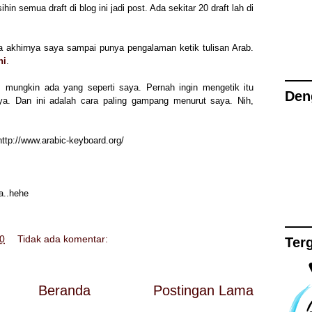
ihin semua draft di blog ini jadi post. Ada sekitar 20 draft lah di
na akhirnya saya
s
ampai
punya pengalaman ketik tulisan Arab.
ni
.
a
mungkin
ada yang seperti saya. Pernah ingin mengetik itu
Den
nya.
Dan
ini ada
lah cara
pali
ng gampang menurut saya.
Nih,
ttp://www.arabic-keyboard.org/
a..hehe
0
Tidak ada komentar:
Ter
Beranda
Postingan Lama