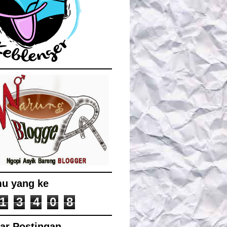
u yang ke
1
3
4
0
8
tar Postingan