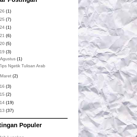
026
(1)
025
(7)
024
(1)
021
(6)
020
(5)
019
(3)
Agustus
(1)
Tips Ngetik Tulisan Arab
Maret
(2)
016
(3)
015
(2)
014
(19)
013
(37)
tingan Populer