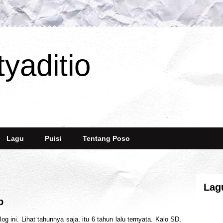
tyaditio
Lagu
Puisi
Tentang Poso
Lag
b
og ini. Lihat tahunnya saja, itu 6 tahun lalu ternyata. Kalo SD,