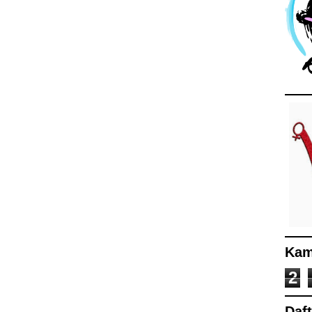
Kam
2
Daf